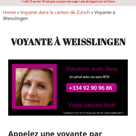
* coût 15 eur les 10 min puis cout par min supp + prix de l'appel vers la France
Home
»
Voyante dans le canton de Zurich
»
Voyante à
Weisslingen
VOYANTE À WEISSLINGEN
Appelez une voyante par