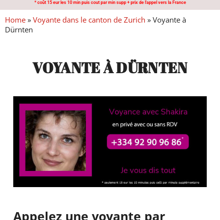
* coût 15 eur les 10 min puis cout par min supp + prix de l'appel vers la France
Home
»
Voyante dans le canton de Zurich
»
Voyante à
Dürnten
VOYANTE À DÜRNTEN
Appelez une voyante par