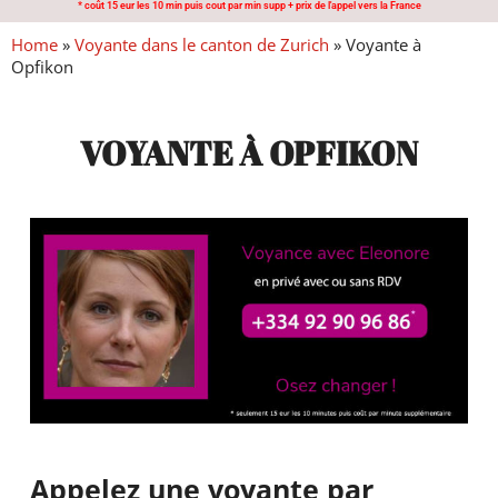
* coût 15 eur les 10 min puis cout par min supp + prix de l'appel vers la France
Home
»
Voyante dans le canton de Zurich
»
Voyante à
Opfikon
VOYANTE À OPFIKON
Appelez une voyante par