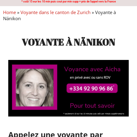
* coût 15 eur les 10 min puis cout par min supp + prix de l'appel vers la France
Home
»
Voyante dans le canton de Zurich
»
Voyante à
Nänikon
VOYANTE À NÄNIKON
Appelez une voyante par