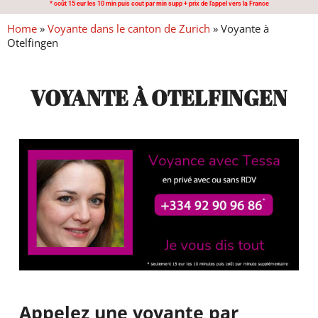
* coût 15 eur les 10 min puis cout par min supp + prix de l'appel vers la France
Home
»
Voyante dans le canton de Zurich
»
Voyante à
Otelfingen
VOYANTE À OTELFINGEN
Appelez une voyante par