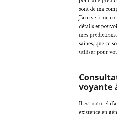
pour une prédict
sont de ma compé
J’arrive à me co
détails et pouvo
mes prédictions. 
saines, que ce so
utiliser pour vou
Consultat
voyante 
Il est naturel d
existence en géné