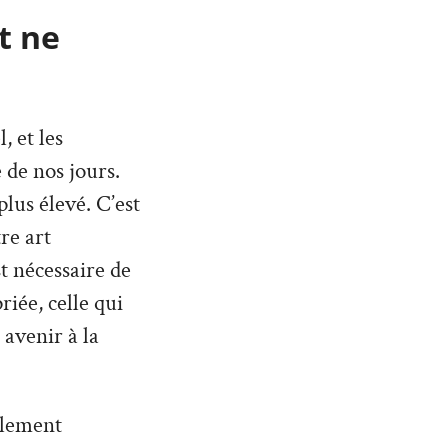
t ne
 et les
 de nos jours.
lus élevé. C’est
re art
st nécessaire de
iée, celle qui
 avenir à la
llement