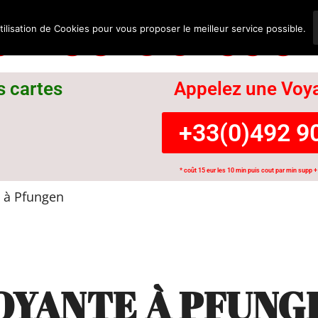
nce Suisse
tilisation de Cookies pour vous proposer le meilleur service possible.
s cartes
Appelez une Voya
+33(0)492 90
* coût 15 eur les 10 min puis cout par min supp + 
 à Pfungen
OYANTE À PFUNG