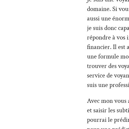
domaine. Si vou
aussi une énorme
je suis donc cap
répondre à vos 
financier. Il es
une formule moin
trouver des voy
service de voyan
suis une profess
Avec mon vous al
et saisir les sub
pourrai le prédi