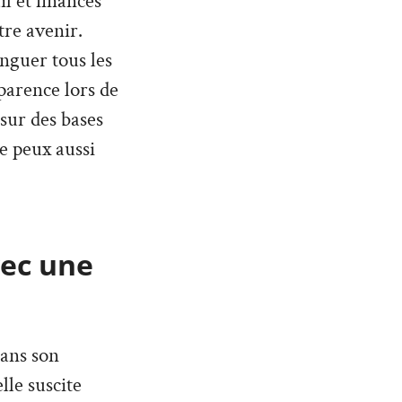
l et finances
tre avenir.
inguer tous les
parence lors de
 sur des bases
Je peux aussi
vec une
dans son
lle suscite