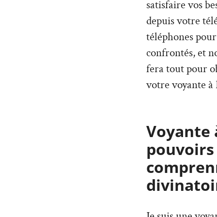
satisfaire vos b
depuis votre tél
téléphones pour
confrontés, et n
fera tout pour o
votre voyante à 
Voyante à
pouvoirs
comprenn
divinatoi
Je suis une voy