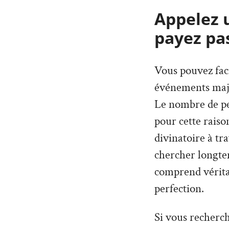
Appelez 
payez pa
Vous pouvez faci
événements maje
Le nombre de per
pour cette rais
divinatoire à tr
chercher longte
comprend véritab
perfection.
Si vous recherc