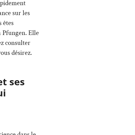
rapidement
nce sur les
 êtes
à Pfungen. Elle
ez consulter
ous désirez.
et ses
ui
ience dans le