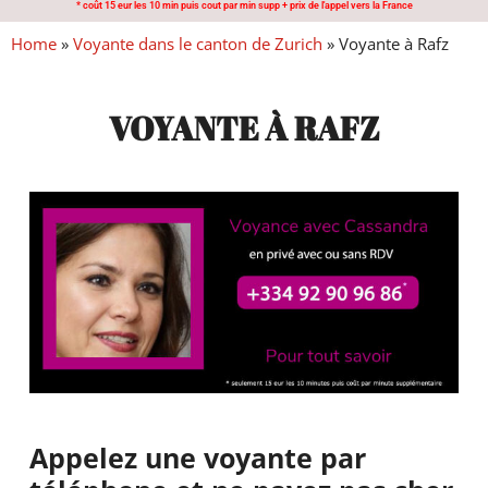
* coût 15 eur les 10 min puis cout par min supp + prix de l'appel vers la France
Home
»
Voyante dans le canton de Zurich
»
Voyante à Rafz
VOYANTE À RAFZ
Appelez une voyante par