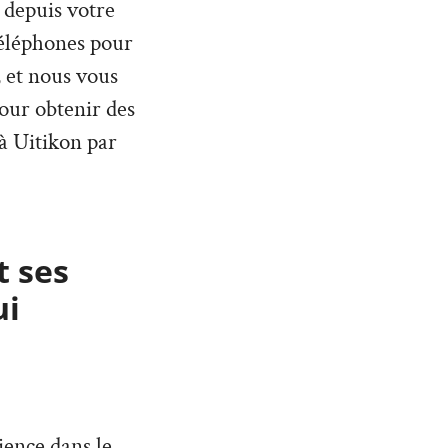
 depuis votre
téléphones pour
 et nous vous
pour obtenir des
 à Uitikon par
t ses
ui
ience dans le