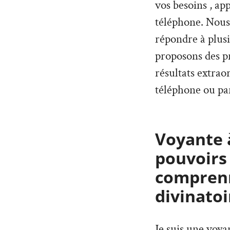
vos besoins , ap
téléphone. Nous
répondre à plus
proposons des pr
résultats extrao
téléphone ou par
Voyante à
pouvoirs
comprenn
divinatoi
Je suis une voy