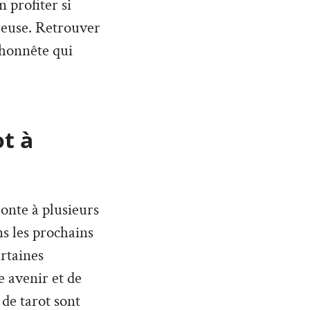
 profiter si
reuse. Retrouver
t honnête qui
ot à
monte à plusieurs
ans les prochains
rtaines
 avenir et de
 de tarot sont