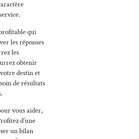
caractère
service.
profitable qui
uver les réponses
rez les
urrez obtenir
otre destin et
soin de résultats
.
 pour vous aider,
rofitez d’une
iser un bilan