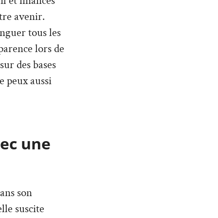
l et finances
tre avenir.
inguer tous les
parence lors de
 sur des bases
Je peux aussi
vec une
dans son
lle suscite