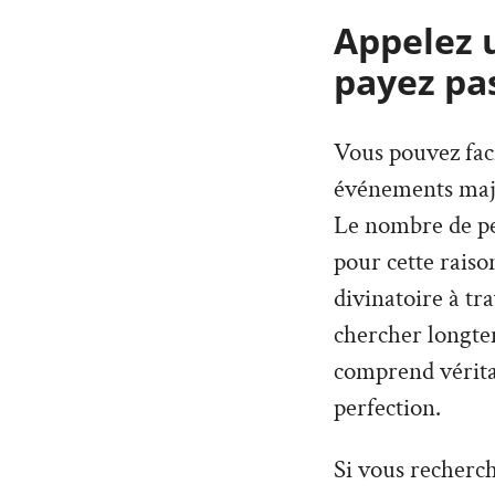
Appelez 
payez pas
Vous pouvez faci
événements maje
Le nombre de per
pour cette rais
divinatoire à tr
chercher longte
comprend véritab
perfection.
Si vous recherch