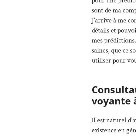
pour une prédict
sont de ma compé
J’arrive à me co
détails et pouvo
mes prédictions. 
saines, que ce so
utiliser pour vou
Consultat
voyante 
Il est naturel d
existence en géné