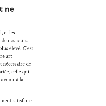
t ne
 et les
 de nos jours.
lus élevé. C’est
re art
st nécessaire de
iée, celle qui
 avenir à la
ment satisfaire