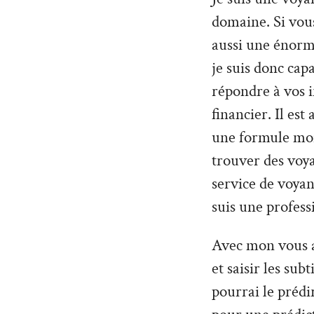
domaine. Si vou
aussi une énorme
je suis donc cap
répondre à vos 
financier. Il es
une formule moin
trouver des voy
service de voyan
suis une profess
Avec mon vous al
et saisir les sub
pourrai le prédi