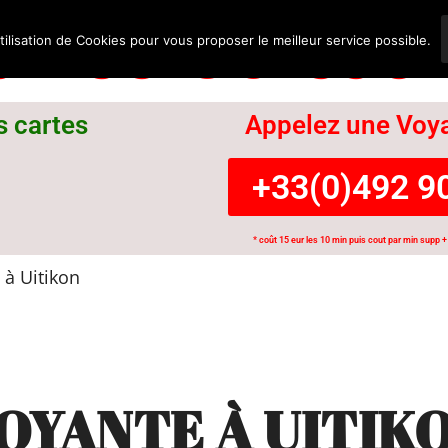
nce Suisse
tilisation de Cookies pour vous proposer le meilleur service possible.
s cartes
Appelez une Voya
+33(0)492 90
* coût 15 eur les 10 min puis cout par min supp + 
à Uitikon
OYANTE À UITIK