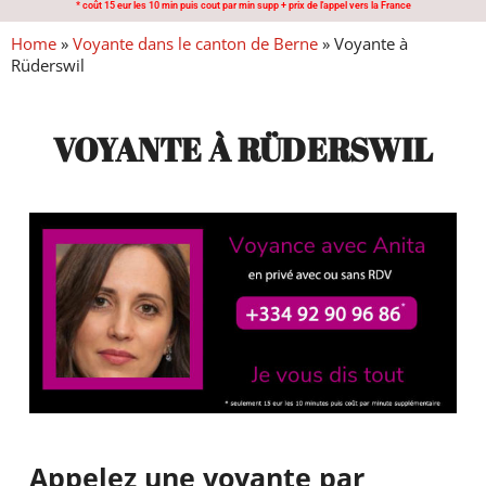
* coût 15 eur les 10 min puis cout par min supp + prix de l'appel vers la France
Home
»
Voyante dans le canton de Berne
»
Voyante à
Rüderswil
VOYANTE À RÜDERSWIL
Appelez une voyante par