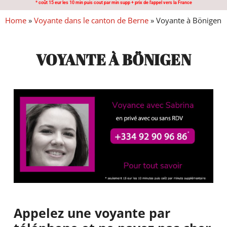
* coût 15 eur les 10 min puis cout par min supp + prix de l'appel vers la France
Home
»
Voyante dans le canton de Berne
»
Voyante à Bönigen
VOYANTE À BÖNIGEN
Appelez une voyante par