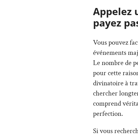
Appelez 
payez pas
Vous pouvez faci
événements maje
Le nombre de per
pour cette rais
divinatoire à tr
chercher longte
comprend véritab
perfection.
Si vous recherch