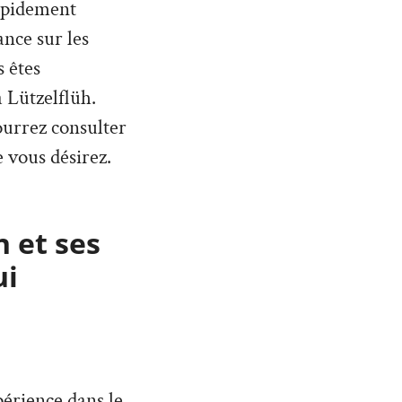
rapidement
nce sur les
 êtes
 Lützelflüh.
pourrez consulter
 vous désirez.
n et ses
ui
érience dans le