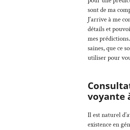
pour une prédict
sont de ma compé
J’arrive à me co
détails et pouvo
mes prédictions. 
saines, que ce so
utiliser pour vou
Consultat
voyante 
Il est naturel d
existence en géné