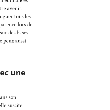
l et finances
tre avenir.
inguer tous les
parence lors de
 sur des bases
Je peux aussi
vec une
dans son
lle suscite