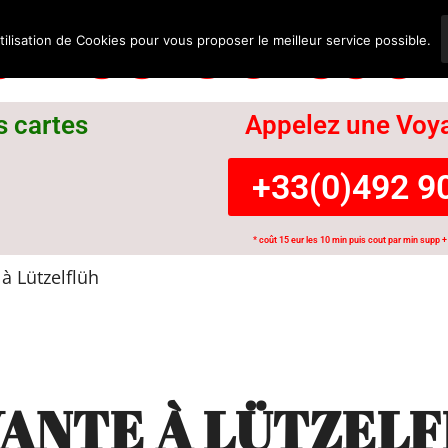
nce Suisse
tilisation de Cookies pour vous proposer le meilleur service possible.
s cartes
Appelez une Voya
+33(0)492 90
* coût 15 eur les 10 min puis cout par min supp + 
à Lützelflüh
ANTE À LÜTZEL