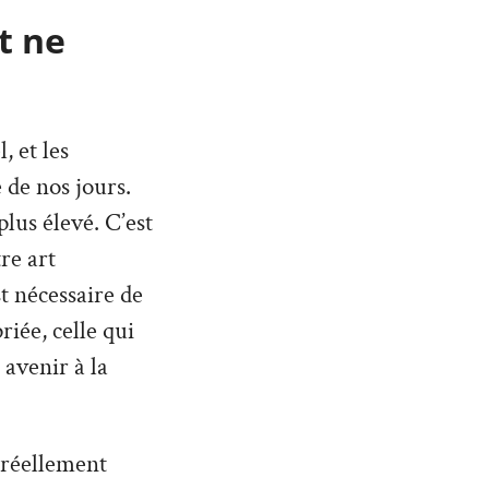
t ne
 et les
 de nos jours.
lus élevé. C’est
re art
st nécessaire de
iée, celle qui
 avenir à la
 réellement