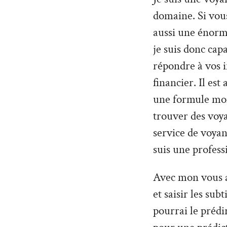
domaine. Si vous
aussi une énorme
je suis donc cap
répondre à vos 
financier. Il es
une formule moin
trouver des voy
service de voyan
suis une profess
Avec mon vous al
et saisir les sub
pourrai le prédi