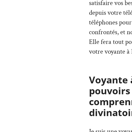
satisfaire vos b
depuis votre tél
téléphones pour
confrontés, et n
Elle fera tout p
votre voyante à 
Voyante à
pouvoirs
comprenn
divinatoi
Je suis une voy