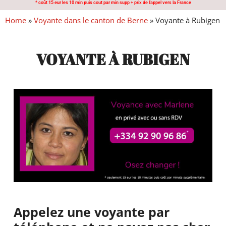
* coût 15 eur les 10 min puis cout par min supp + prix de l'appel vers la France
Home
»
Voyante dans le canton de Berne
»
Voyante à Rubigen
VOYANTE À RUBIGEN
Appelez une voyante par