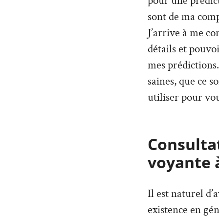
pour une prédict
sont de ma compé
J’arrive à me co
détails et pouvo
mes prédictions. 
saines, que ce so
utiliser pour vou
Consultat
voyante 
Il est naturel d
existence en géné