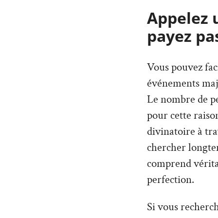
Appelez 
payez pas
Vous pouvez faci
événements maje
Le nombre de per
pour cette rais
divinatoire à tr
chercher longte
comprend véritab
perfection.
Si vous recherch