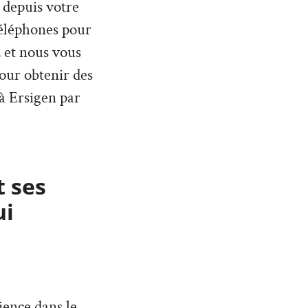
 depuis votre
téléphones pour
 et nous vous
pour obtenir des
 à Ersigen par
t ses
ui
ience dans le