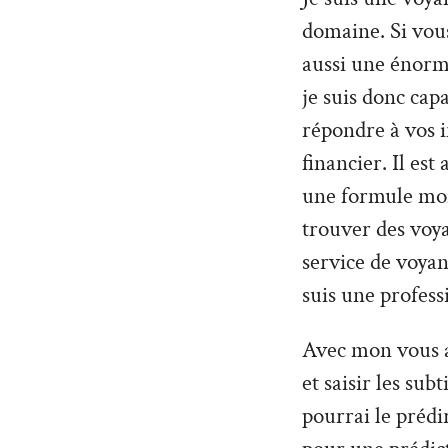
domaine. Si vou
aussi une énorme
je suis donc cap
répondre à vos 
financier. Il es
une formule moin
trouver des voy
service de voyan
suis une profess
Avec mon vous al
et saisir les sub
pourrai le prédi