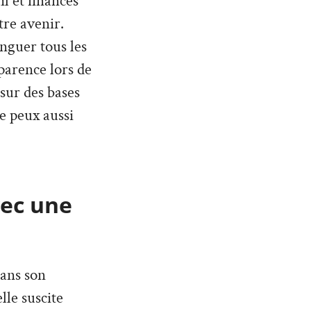
l et finances
tre avenir.
inguer tous les
parence lors de
 sur des bases
Je peux aussi
vec une
dans son
lle suscite