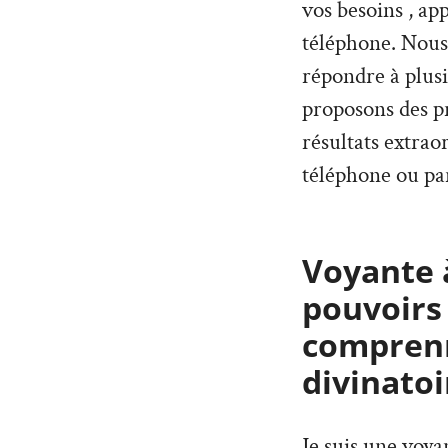
vos besoins , ap
téléphone. Nous
répondre à plus
proposons des pr
résultats extrao
téléphone ou par
Voyante à
pouvoirs
comprenn
divinatoi
Je suis une voy