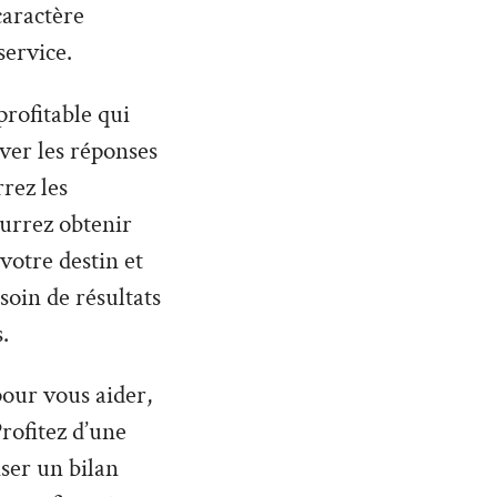
caractère
service.
profitable qui
uver les réponses
rez les
urrez obtenir
otre destin et
soin de résultats
.
 pour vous aider,
rofitez d’une
iser un bilan