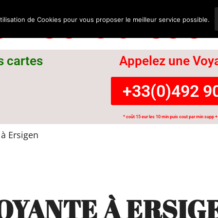
nce Suisse
tilisation de Cookies pour vous proposer le meilleur service possible.
s cartes
Appelez une Voya
+33(0)492 90
* coût 15 eur les 10 min puis cout par min supp + 
à Ersigen
OYANTE À ERSIG