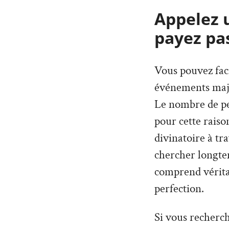
Appelez 
payez pa
Vous pouvez faci
événements maje
Le nombre de per
pour cette rais
divinatoire à tr
chercher longte
comprend véritab
perfection.
Si vous recherch