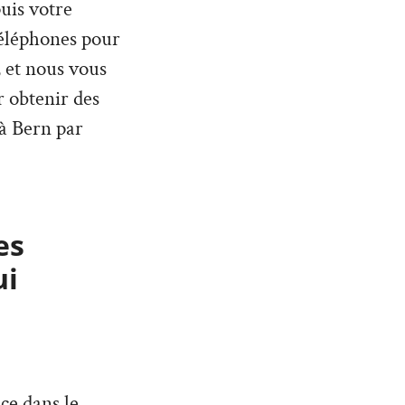
puis votre
téléphones pour
 et nous vous
r obtenir des
 à Bern par
es
ui
ce dans le