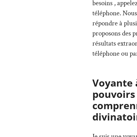
besoins , appele
téléphone. Nous
répondre à plus
proposons des pr
résultats extrao
téléphone ou par
Voyante à
pouvoirs
comprenn
divinatoi
Je suis une voy