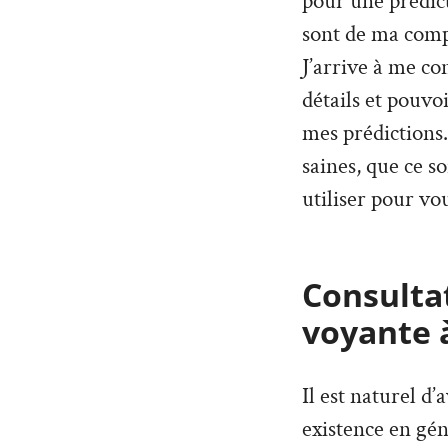
pour une prédict
sont de ma compé
J’arrive à me co
détails et pouvo
mes prédictions. 
saines, que ce so
utiliser pour vou
Consultat
voyante 
Il est naturel d
existence en géné