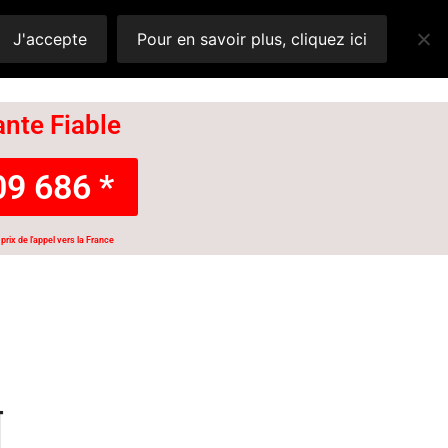
J'accepte
Pour en savoir plus, cliquez ici
nte Fiable
9 686 *
prix de l'appel vers la France
N