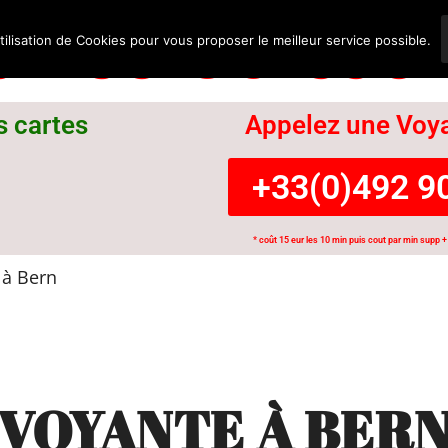
nce Suisse
tilisation de Cookies pour vous proposer le meilleur service possible.
s cartes
Appelez une Voya
+33(0)492 90
* coût 15 eur les 10 min puis cout par min supp + 
à Bern
VOYANTE À BER