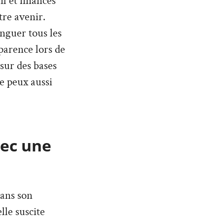
l et finances
tre avenir.
inguer tous les
parence lors de
 sur des bases
Je peux aussi
vec une
dans son
lle suscite