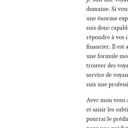
domaine. Si vous
une énorme expéri
suis donc capabl
répondre à vos 
financier. Il es
une formule moin
trouver des voy
service de voyan
suis une profess
Avec mon vous al
et saisir les sub
pourrai le prédi