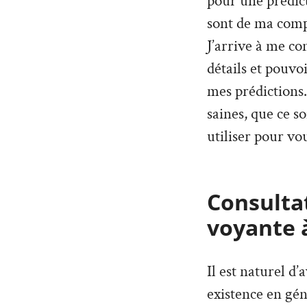
pour une prédict
sont de ma compé
J’arrive à me co
détails et pouvo
mes prédictions. 
saines, que ce so
utiliser pour vou
Consultat
voyante 
Il est naturel d
existence en géné