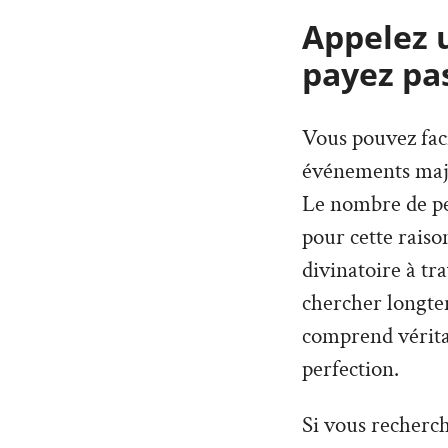
Appelez 
payez pa
Vous pouvez faci
événements maje
Le nombre de per
pour cette rais
divinatoire à tr
chercher longte
comprend véritab
perfection.
Si vous recherch