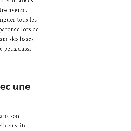
l et finances
tre avenir.
inguer tous les
parence lors de
 sur des bases
Je peux aussi
vec une
dans son
lle suscite