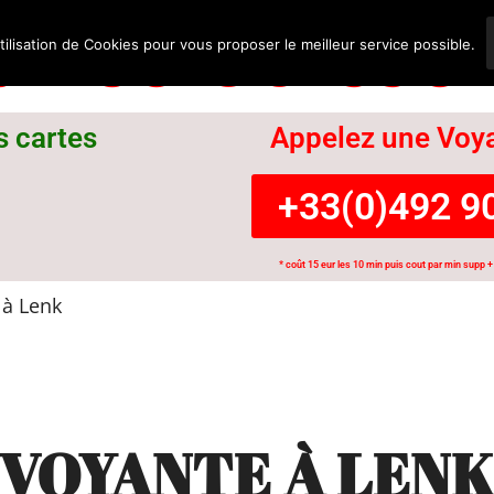
nce Suisse
tilisation de Cookies pour vous proposer le meilleur service possible.
s cartes
Appelez une Voya
+33(0)492 90
* coût 15 eur les 10 min puis cout par min supp + 
à Lenk
VOYANTE À LEN