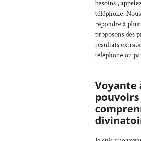
besoins , appele
téléphone. Nous
répondre à plus
proposons des pr
résultats extrao
téléphone ou par
Voyante à
pouvoirs
comprenn
divinatoi
Je suis une voy