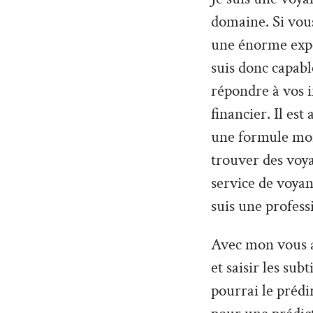
domaine. Si vous
une énorme expéri
suis donc capabl
répondre à vos 
financier. Il es
une formule moin
trouver des voy
service de voyan
suis une profess
Avec mon vous al
et saisir les sub
pourrai le prédi