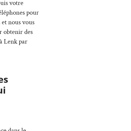
puis votre
téléphones pour
 et nous vous
r obtenir des
 à Lenk par
es
ui
ce dans le