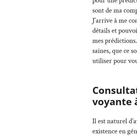
pour une prédict
sont de ma compé
J’arrive à me co
détails et pouvo
mes prédictions. 
saines, que ce so
utiliser pour vou
Consultat
voyante à
Il est naturel d
existence en géné