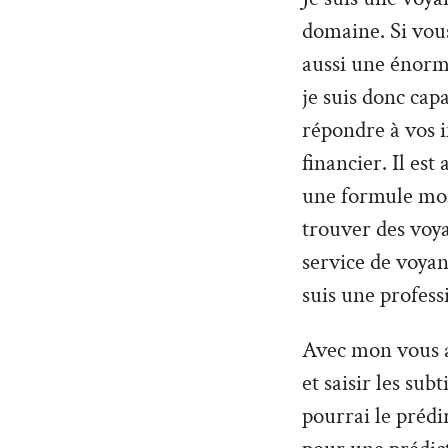
domaine. Si vous
aussi une énorme
je suis donc cap
répondre à vos 
financier. Il es
une formule moin
trouver des voy
service de voyan
suis une profess
Avec mon vous al
et saisir les sub
pourrai le prédi