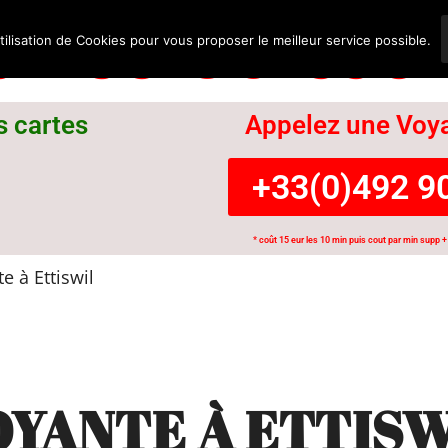
nce Suisse
tilisation de Cookies pour vous proposer le meilleur service possible.
s cartes
Appelez une Voya
+33(0)492 90
* coût 15 eur les 10 min puis cout par min supp + 
e à Ettiswil
OYANTE À ETTISW