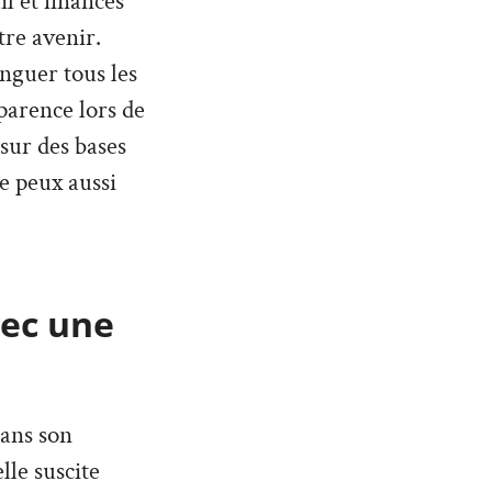
l et finances
tre avenir.
inguer tous les
parence lors de
 sur des bases
Je peux aussi
vec une
dans son
lle suscite