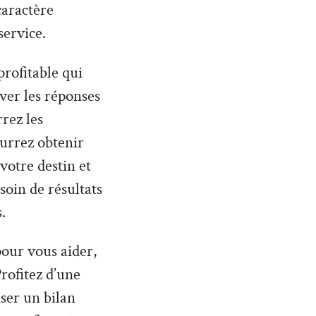
caractère
service.
profitable qui
uver les réponses
rez les
urrez obtenir
otre destin et
soin de résultats
.
 pour vous aider,
rofitez d’une
iser un bilan