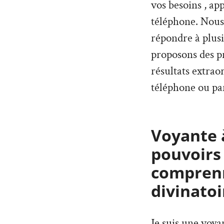
vos besoins , ap
téléphone. Nous
répondre à plus
proposons des pr
résultats extrao
téléphone ou par
Voyante à
pouvoirs
comprenn
divinatoi
Je suis une voya