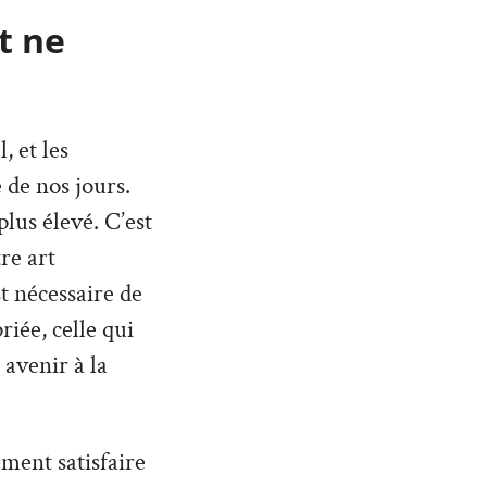
t ne
 et les
 de nos jours.
lus élevé. C’est
re art
st nécessaire de
iée, celle qui
 avenir à la
ement satisfaire