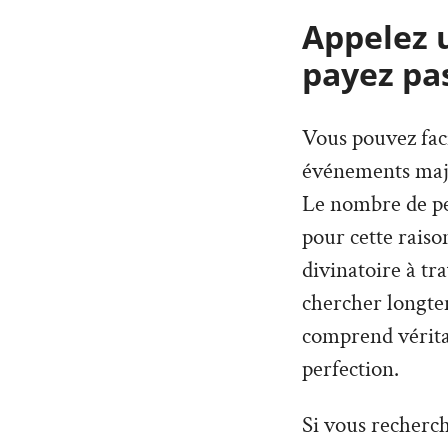
Appelez 
payez pas
Vous pouvez faci
événements maje
Le nombre de per
pour cette rais
divinatoire à tr
chercher longte
comprend véritab
perfection.
Si vous recherch