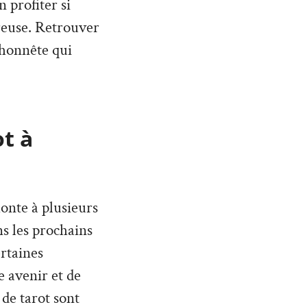
 profiter si
reuse. Retrouver
t honnête qui
ot à
monte à plusieurs
ans les prochains
rtaines
 avenir et de
 de tarot sont