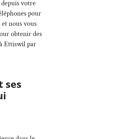
 depuis votre
téléphones pour
 et nous vous
pour obtenir des
à Ettiswil par
t ses
ui
ience dans le