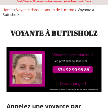
* coût 15 eur les 10 min puis cout par min supp + prix de l'appel vers la France
Home
»
Voyante dans le canton de Lucerne
»
Voyante à
Buttisholz
VOYANTE À BUTTISHOLZ
Appelez une voyante par