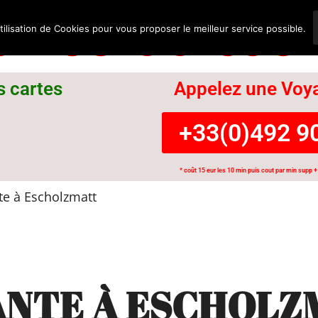
nce Suisse
tilisation de Cookies pour vous proposer le meilleur service possible.
s cartes
Appelez une Voya
+33(0)492 90
* coût 15 eur les 10 min puis cout par min supp + 
e à Escholzmatt
ANTE À ESCHOLZ