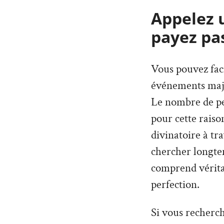
Appelez 
payez pa
Vous pouvez faci
événements maje
Le nombre de per
pour cette rais
divinatoire à tr
chercher longte
comprend véritab
perfection.
Si vous recherc