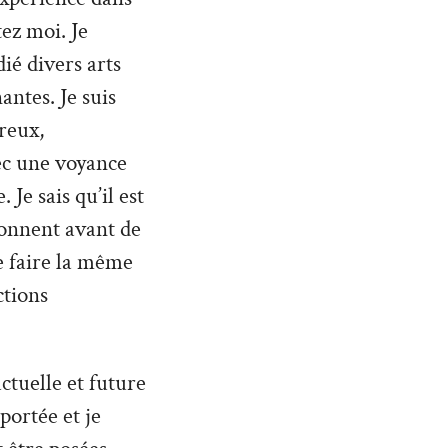
ez moi. Je
ié divers arts
antes. Je suis
reux,
vec une voyance
Je sais qu’il est
donnent avant de
de faire la même
ctions
ctuelle et future
 portée et je