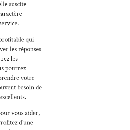
lle suscite
caractère
service.
profitable qui
uver les réponses
rez les
us pourrez
prendre votre
souvent besoin de
excellents.
 pour vous aider,
rofitez d’une