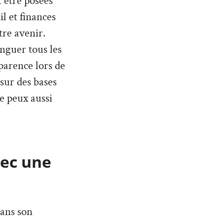
 être posées
l et finances
tre avenir.
inguer tous les
parence lors de
 sur des bases
Je peux aussi
vec une
dans son