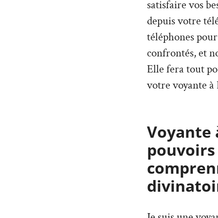
satisfaire vos b
depuis votre tél
téléphones pour
confrontés, et n
Elle fera tout p
votre voyante à 
Voyante à
pouvoirs
comprenn
divinatoi
Je suis une voy