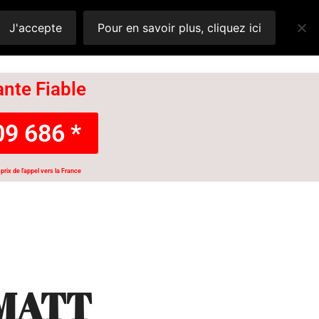
J'accepte
Pour en savoir plus, cliquez ici
nte Fiable
9 686 *
prix de l'appel vers la France
MATT