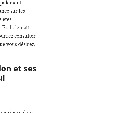
rapidement
nce sur les
 êtes
à Escholzmatt.
pourrez consulter
ue vous désirez.
don et ses
ui
expérience dans