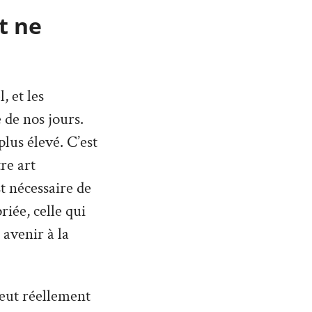
t ne
 et les
 de nos jours.
lus élevé. C’est
re art
st nécessaire de
iée, celle qui
 avenir à la
peut réellement