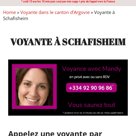
* coût 15 eur les 10 min puis cout par min supp + prix de l'appel vers la France
Home
»
Voyante dans le canton d’Argovie
»
Voyante à
Schafisheim
VOYANTE À SCHAFISHEIM
Appelez une voyante par