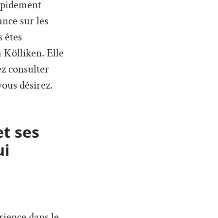
rapidement
nce sur les
 êtes
 Kölliken. Elle
ez consulter
vous désirez.
et ses
ui
rience dans le