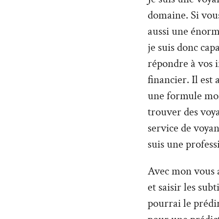
domaine. Si vou
aussi une énorme
je suis donc cap
répondre à vos 
financier. Il es
une formule moin
trouver des voy
service de voyan
suis une profess
Avec mon vous al
et saisir les sub
pourrai le prédi