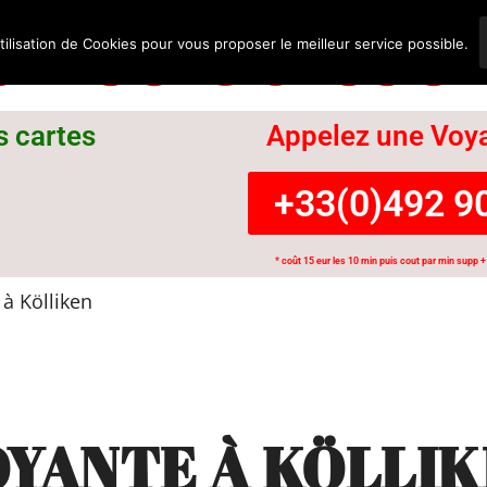
nce Suisse
tilisation de Cookies pour vous proposer le meilleur service possible.
s cartes
Appelez une Voya
+33(0)492 90
* coût 15 eur les 10 min puis cout par min supp + 
à Kölliken
YANTE À KÖLLI