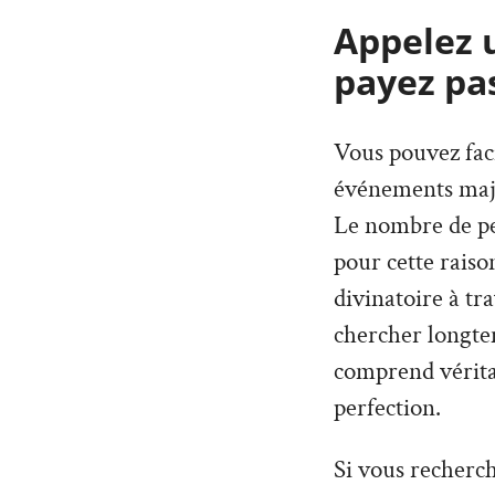
Appelez 
payez pas
Vous pouvez faci
événements maje
Le nombre de per
pour cette rais
divinatoire à tr
chercher longte
comprend véritab
perfection.
Si vous recherc