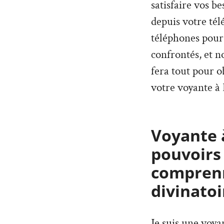
satisfaire vos b
depuis votre tél
téléphones pour
confrontés, et n
fera tout pour o
votre voyante à 
Voyante à
pouvoirs
comprenn
divinatoi
Je suis une voy