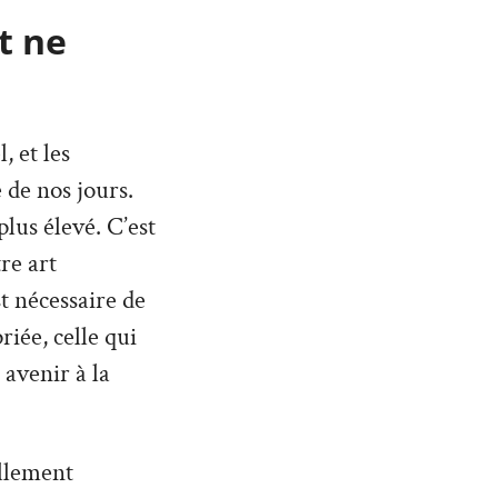
t ne
 et les
 de nos jours.
lus élevé. C’est
re art
st nécessaire de
iée, celle qui
 avenir à la
ellement