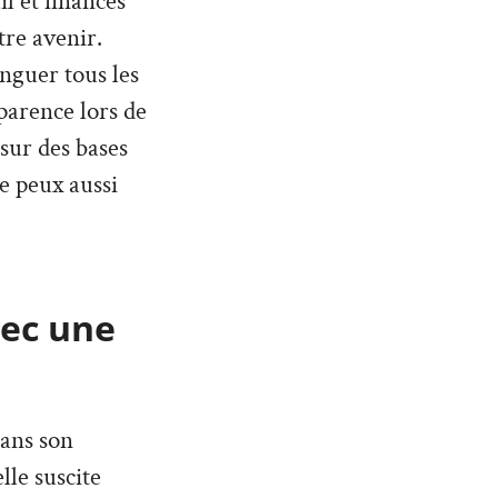
l et finances
tre avenir.
inguer tous les
parence lors de
 sur des bases
Je peux aussi
vec une
dans son
lle suscite