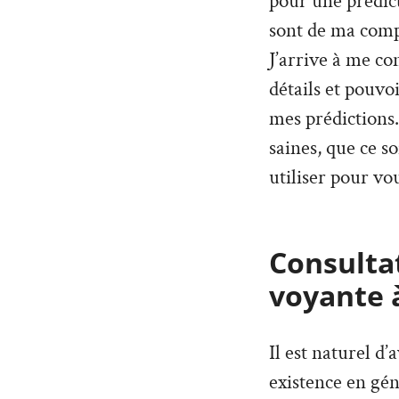
pour une prédict
sont de ma compé
J’arrive à me co
détails et pouvo
mes prédictions. 
saines, que ce so
utiliser pour vou
Consultat
voyante 
Il est naturel d
existence en géné