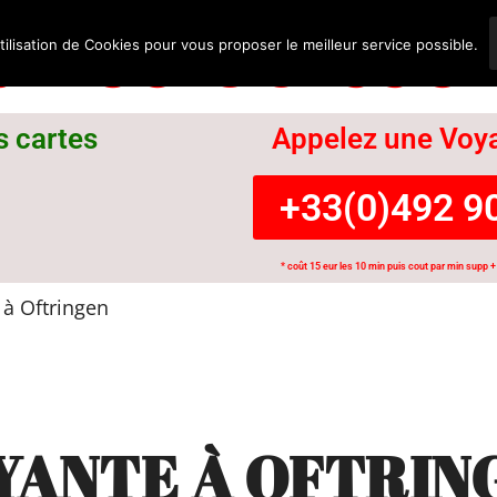
nce Suisse
tilisation de Cookies pour vous proposer le meilleur service possible.
s cartes
Appelez une Voya
+33(0)492 90
* coût 15 eur les 10 min puis cout par min supp + 
à Oftringen
YANTE À OFTRIN