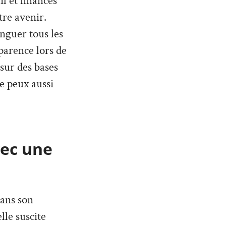
l et finances
tre avenir.
inguer tous les
parence lors de
 sur des bases
Je peux aussi
vec une
dans son
lle suscite