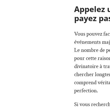
Appelez 
payez pa
Vous pouvez faci
événements maje
Le nombre de per
pour cette rais
divinatoire à tr
chercher longte
comprend véritab
perfection.
Si vous recherc