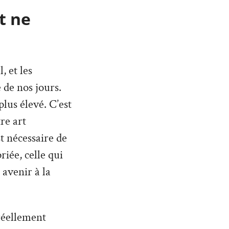
t ne
 et les
 de nos jours.
lus élevé. C’est
re art
st nécessaire de
iée, celle qui
 avenir à la
réellement