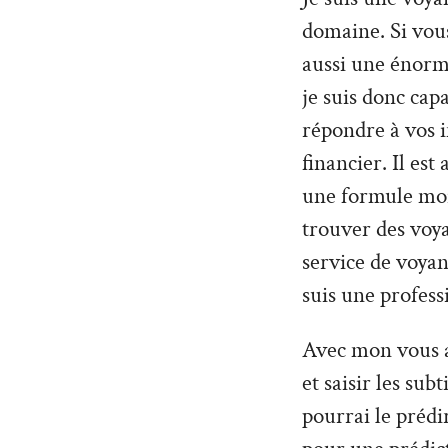
domaine. Si vou
aussi une énorme
je suis donc cap
répondre à vos 
financier. Il es
une formule moin
trouver des voy
service de voyan
suis une profess
Avec mon vous al
et saisir les sub
pourrai le prédi