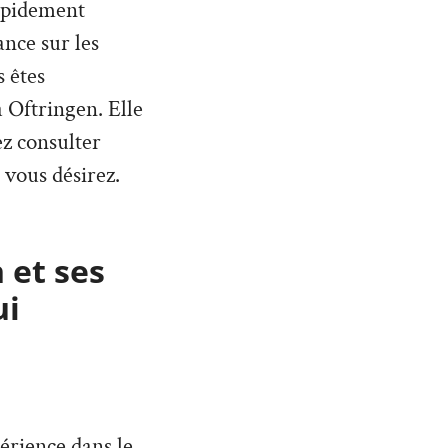
rapidement
nce sur les
 êtes
 Oftringen. Elle
ez consulter
 vous désirez.
 et ses
ui
érience dans le