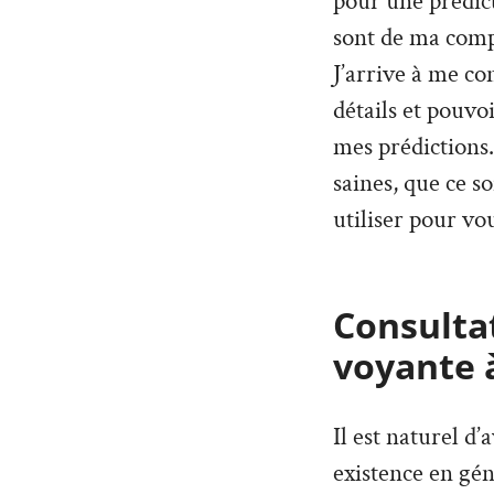
pour une prédict
sont de ma compé
J’arrive à me co
détails et pouvo
mes prédictions. 
saines, que ce so
utiliser pour vou
Consultat
voyante 
Il est naturel d
existence en géné