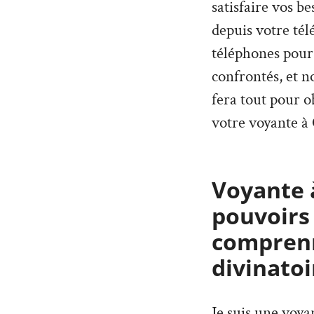
satisfaire vos b
depuis votre tél
téléphones pour
confrontés, et n
fera tout pour o
votre voyante à 
Voyante à
pouvoirs
comprenn
divinatoi
Je suis une voy