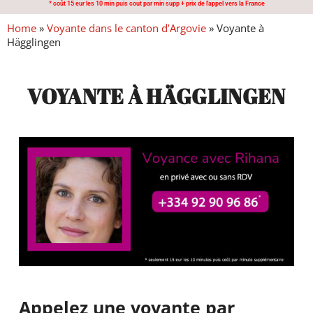
* coût 15 eur les 10 min puis cout par min supp + prix de l'appel vers la France
Home
»
Voyante dans le canton d’Argovie
»
Voyante à
Hägglingen
VOYANTE À HÄGGLINGEN
Appelez une voyante par