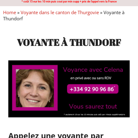
* coût 15 eur les 10 min puis cout par min supp + prix de l'appel vers la France
Home
»
Voyante dans le canton de Thurgovie
»
Voyante à
Thundorf
VOYANTE À THUNDORF
Appelez une voyante par