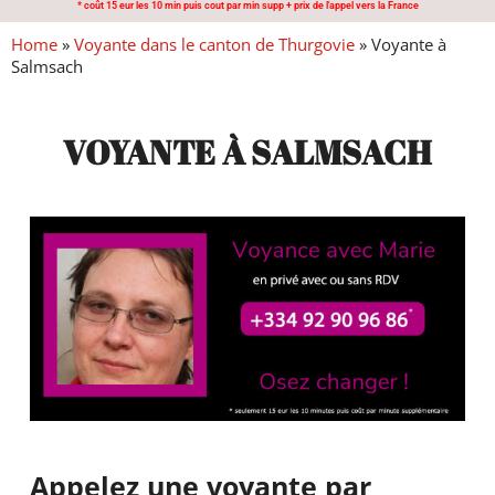
* coût 15 eur les 10 min puis cout par min supp + prix de l'appel vers la France
Home
»
Voyante dans le canton de Thurgovie
»
Voyante à
Salmsach
VOYANTE À SALMSACH
Appelez une voyante par