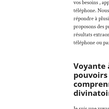
vos besoins , ap
téléphone. Nous
répondre à plus
proposons des pr
résultats extrao
téléphone ou par
Voyante à
pouvoirs
comprenn
divinatoi
Je suis une voy