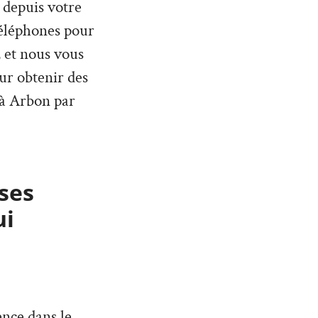
 depuis votre
téléphones pour
 et nous vous
ur obtenir des
 à Arbon par
ses
ui
nce dans le