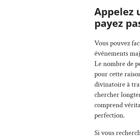
Appelez 
payez pa
Vous pouvez faci
événements maje
Le nombre de per
pour cette rais
divinatoire à tr
chercher longte
comprend véritab
perfection.
Si vous recherc