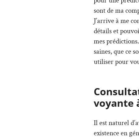
pour une prédict
sont de ma compé
J’arrive à me co
détails et pouvo
mes prédictions. 
saines, que ce so
utiliser pour vou
Consultat
voyante 
Il est naturel d
existence en géné