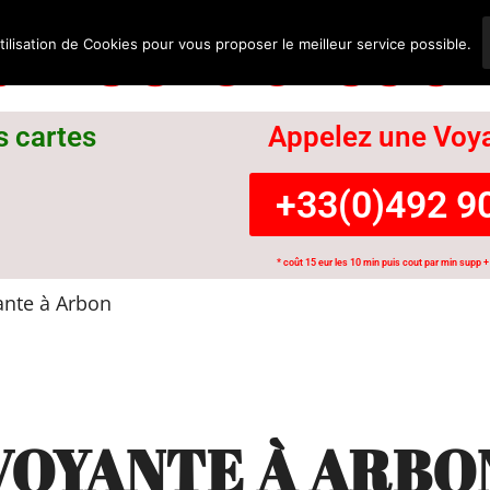
nce Suisse
tilisation de Cookies pour vous proposer le meilleur service possible.
s cartes
Appelez une Voya
+33(0)492 90
* coût 15 eur les 10 min puis cout par min supp + 
nte à Arbon
VOYANTE À ARBO