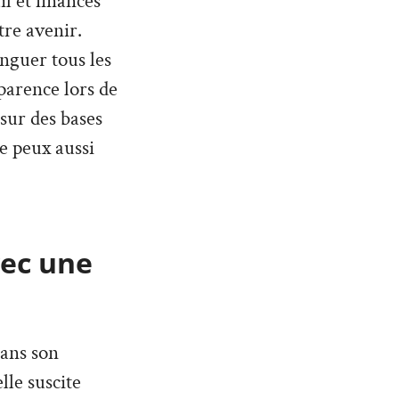
l et finances
tre avenir.
inguer tous les
parence lors de
 sur des bases
Je peux aussi
vec une
dans son
lle suscite