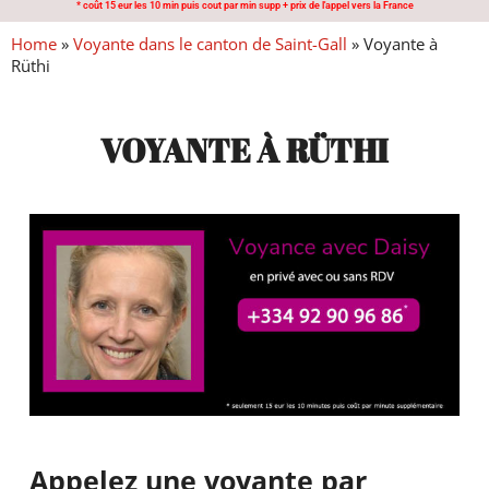
* coût 15 eur les 10 min puis cout par min supp + prix de l'appel vers la France
Home
»
Voyante dans le canton de Saint-Gall
»
Voyante à
Rüthi
VOYANTE À RÜTHI
Appelez une voyante par