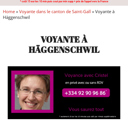
* coût 15 eur les 10 min puis cout par min supp + prix de l'appel vers la France
Home
»
Voyante dans le canton de Saint-Gall
»
Voyante à
Häggenschwil
VOYANTE À
HÄGGENSCHWIL