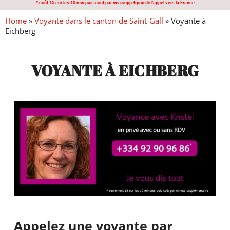
* coût 15 eur les 10 min puis cout par min supp + prix de l'appel vers la France
Home
»
Voyante dans le canton de Saint-Gall
»
Voyante à
Eichberg
VOYANTE À EICHBERG
Appelez une voyante par