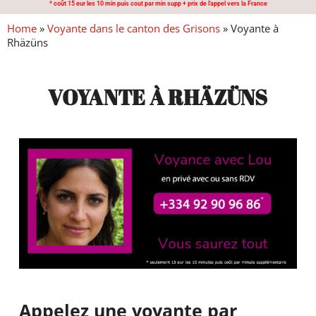
* coût 15 eur les 10 min puis cout par min supp + prix de l'appel vers la France
Home
»
Voyante dans le canton des Grisons
»
Voyante à
Rhäzüns
VOYANTE À RHÄZÜNS
Appelez une voyante par