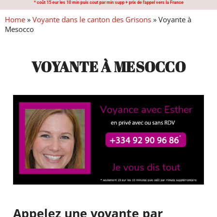
* coût 15 eur les 10 min puis cout par min supp + prix de l'appel vers la France
Home
»
Voyante dans le canton des Grisons
»
Voyante à
Mesocco
VOYANTE À MESOCCO
Appelez une voyante par