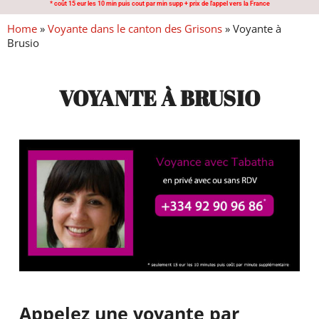
* coût 15 eur les 10 min puis cout par min supp + prix de l'appel vers la France
Home
»
Voyante dans le canton des Grisons
»
Voyante à
Brusio
VOYANTE À BRUSIO
Appelez une voyante par