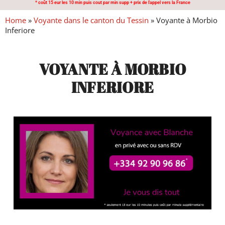
* coût 15 eur les 10 min puis cout par min supp + prix de l'appel vers la France
Home
»
Voyante dans le canton du Tessin
»
Voyante à Morbio
Inferiore
VOYANTE À MORBIO
INFERIORE