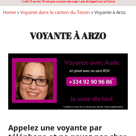
* coût 15 eur les 10 min puis cout par min supp + prix de l'appel vers la France
Home
»
Voyante dans le canton du Tessin
»
Voyante à Arzo
VOYANTE À ARZO
Appelez une voyante par