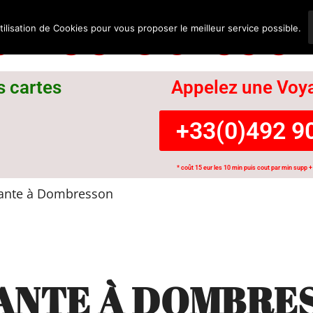
nce Suisse
tilisation de Cookies pour vous proposer le meilleur service possible.
s cartes
Appelez une Voya
+33(0)492 90
* coût 15 eur les 10 min puis cout par min supp + 
ante à Dombresson
ANTE À DOMBRE