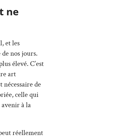
t ne
 et les
 de nos jours.
lus élevé. C’est
re art
st nécessaire de
iée, celle qui
 avenir à la
peut réellement