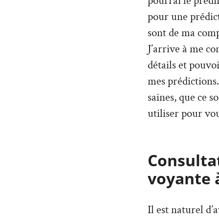
pourrai le prédi
pour une prédict
sont de ma compé
J’arrive à me co
détails et pouvo
mes prédictions. 
saines, que ce so
utiliser pour vou
Consultat
voyante
Il est naturel d