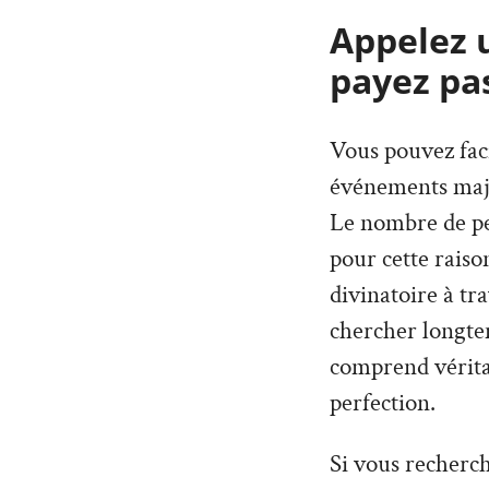
Appelez 
payez pa
Vous pouvez faci
événements maje
Le nombre de per
pour cette rais
divinatoire à tr
chercher longte
comprend véritab
perfection.
Si vous recherc