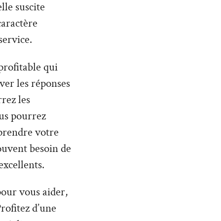
lle suscite
caractère
service.
profitable qui
uver les réponses
rez les
us pourrez
prendre votre
souvent besoin de
excellents.
 pour vous aider,
rofitez d’une