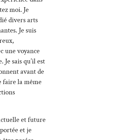
ez moi. Je
ié divers arts
antes. Je suis
reux,
vec une voyance
Je sais qu’il est
donnent avant de
de faire la même
ctions
ctuelle et future
 portée et je