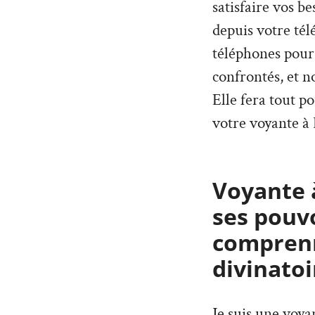
satisfaire vos b
depuis votre tél
téléphones pour
confrontés, et 
Elle fera tout p
votre voyante à 
Voyante 
ses pouv
comprenn
divinatoi
Je suis une voy