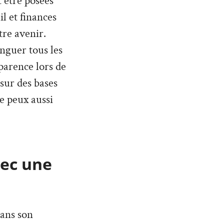
 être posées
l et finances
tre avenir.
inguer tous les
parence lors de
 sur des bases
Je peux aussi
vec une
dans son