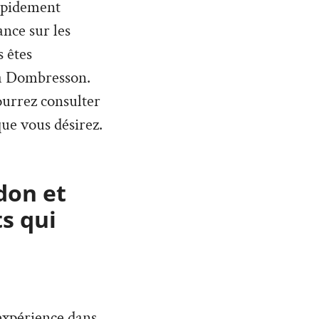
rapidement
nce sur les
 êtes
 à Dombresson.
pourrez consulter
ue vous désirez.
don et
s qui
expérience dans