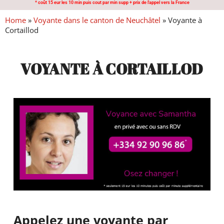
* coût 15 eur les 10 min puis cout par min supp + prix de l'appel vers la France
Home
»
Voyante dans le canton de Neuchâtel
»
Voyante à
Cortaillod
VOYANTE À CORTAILLOD
Appelez une voyante par