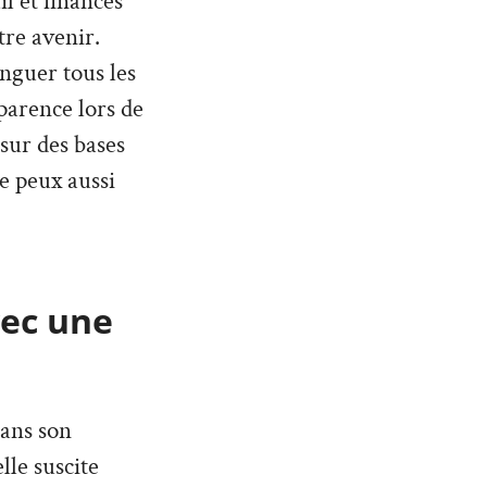
l et finances
tre avenir.
inguer tous les
parence lors de
 sur des bases
Je peux aussi
vec une
dans son
lle suscite