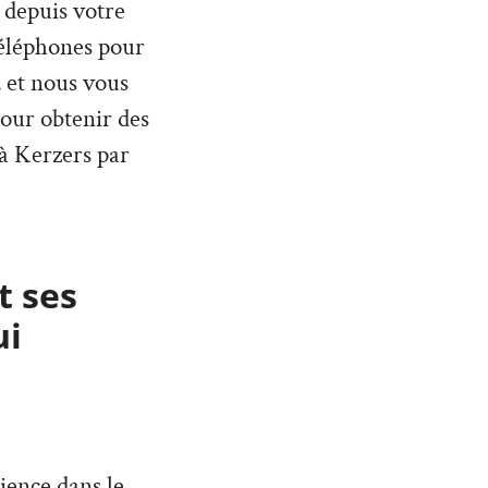
 depuis votre
téléphones pour
 et nous vous
pour obtenir des
 à Kerzers par
t ses
ui
ience dans le