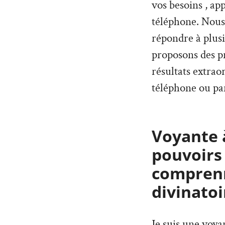
vos besoins , ap
téléphone. Nous
répondre à plus
proposons des pr
résultats extrao
téléphone ou par
Voyante à
pouvoirs
comprenn
divinatoi
Je suis une voy