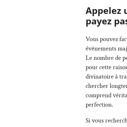
Appelez 
payez pa
Vous pouvez faci
événements maje
Le nombre de per
pour cette rais
divinatoire à tr
chercher longte
comprend véritab
perfection.
Si vous recherch