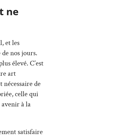
t ne
 et les
 de nos jours.
lus élevé. C’est
re art
st nécessaire de
iée, celle qui
 avenir à la
ement satisfaire