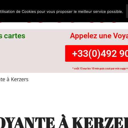
nce Suisse
tilisation de Cookies pour vous proposer le meilleur service possible.
s cartes
Appelez une Voya
+33(0)492 90
* coût 15 eur les 10 min puis cout par min supp + 
e à Kerzers
OYANTE À KERZE