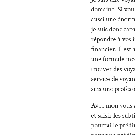
domaine. Si vou
aussi une énorme
je suis donc cap
répondre à vos 
financier. Il es
une formule moin
trouver des voy
service de voyan
suis une profess
Avec mon vous al
et saisir les sub
pourrai le prédi