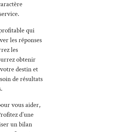
caractère
service.
profitable qui
uver les réponses
rez les
urrez obtenir
otre destin et
soin de résultats
.
 pour vous aider,
rofitez d’une
iser un bilan