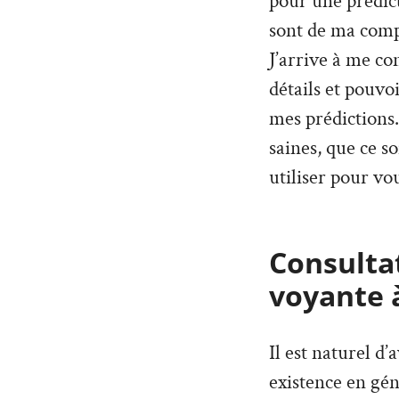
pour une prédict
sont de ma compé
J’arrive à me co
détails et pouvo
mes prédictions. 
saines, que ce so
utiliser pour vou
Consultat
voyante 
Il est naturel d
existence en géné