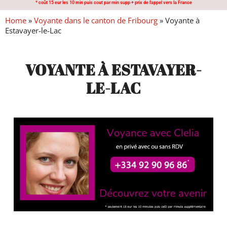
* coût 15 eur les 10 min puis cout par min supp + prix de l'appel vers la France
Home
»
Voyante dans le canton de Fribourg
»
Voyante à
Estavayer-le-Lac
VOYANTE À ESTAVAYER-
LE-LAC