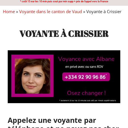
* coût 15 eur les 10 min puis cout par min supp + prix de l'appel vers la France
Home
»
Voyante dans le canton de Vaud
»
Voyante à Crissier
VOYANTE À CRISSIER
Appelez une voyante par