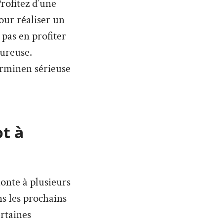
rofitez d’une
our réaliser un
 pas en profiter
eureuse.
erminen sérieuse
ot à
monte à plusieurs
ans les prochains
rtaines