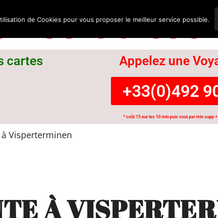
nce Suisse
tilisation de Cookies pour vous proposer le meilleur service possible.
s cartes
Appelez une Voya
+33(0)492 90
* coût 15 eur les 10 min puis cout par min supp + 
à Visperterminen
TE À VISPERTE