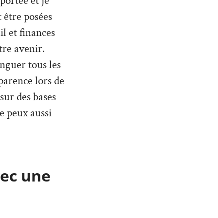
 portée et je
 être posées
l et finances
tre avenir.
inguer tous les
parence lors de
 sur des bases
Je peux aussi
vec une