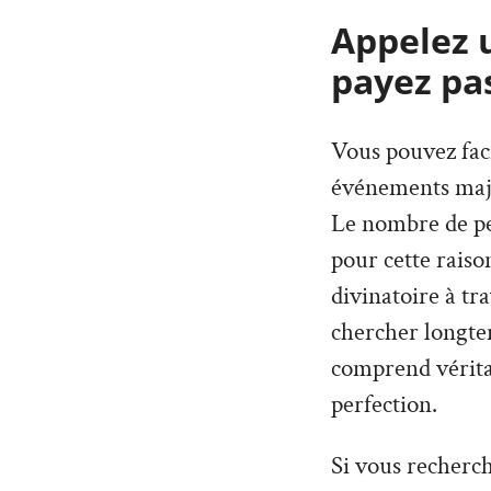
Appelez 
payez pa
Vous pouvez faci
événements maje
Le nombre de per
pour cette rais
divinatoire à tr
chercher longte
comprend véritab
perfection.
Si vous recherc