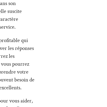
dans son
lle suscite
caractère
service.
profitable qui
uver les réponses
rez les
 vous pourrez
prendre votre
souvent besoin de
excellents.
 pour vous aider,