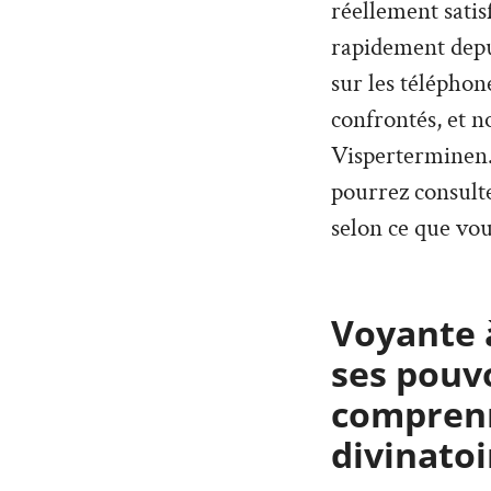
réellement satis
rapidement depu
sur les téléphon
confrontés, et n
Visperterminen. 
pourrez consult
selon ce que vou
Voyante 
ses pouv
comprenn
divinatoi