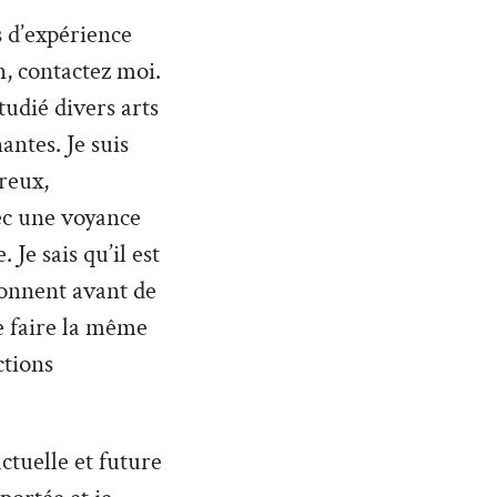
 d’expérience
, contactez moi.
tudié divers arts
antes. Je suis
reux,
vec une voyance
Je sais qu’il est
donnent avant de
de faire la même
ctions
ctuelle et future