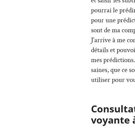
et saisir les sub
pourrai le prédi
pour une prédict
sont de ma compé
J’arrive à me co
détails et pouvo
mes prédictions. 
saines, que ce so
utiliser pour vou
Consultat
voyante 