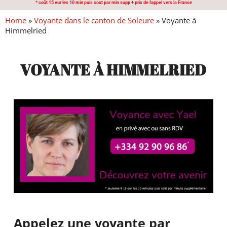
* coût 15 eur les 10 min puis cout par min supp + prix de l'appel vers la France
Home
»
Voyante dans le canton de Soleure
»
Voyante à
Himmelried
VOYANTE À HIMMELRIED
Appelez une voyante par