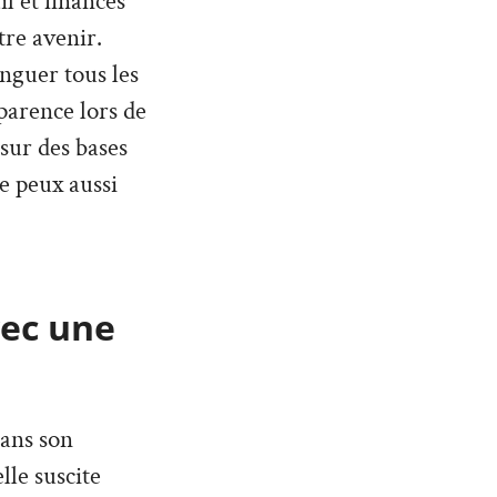
l et finances
tre avenir.
inguer tous les
parence lors de
 sur des bases
Je peux aussi
vec une
dans son
lle suscite