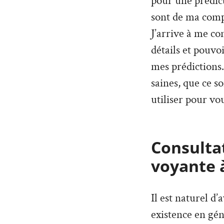
pour une prédict
sont de ma compé
J’arrive à me co
détails et pouvo
mes prédictions. 
saines, que ce so
utiliser pour vou
Consultat
voyante 
Il est naturel d
existence en géné