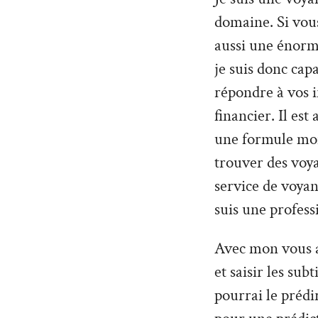
domaine. Si vou
aussi une énorme
je suis donc cap
répondre à vos 
financier. Il es
une formule moin
trouver des voy
service de voyan
suis une profess
Avec mon vous al
et saisir les sub
pourrai le prédi