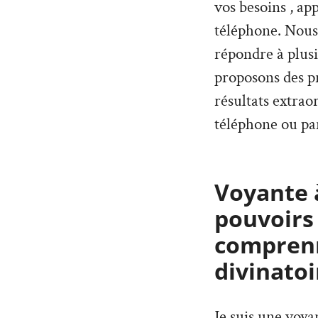
vos besoins , ap
téléphone. Nous
répondre à plus
proposons des pr
résultats extrao
téléphone ou par
Voyante à
pouvoirs
comprenn
divinatoi
Je suis une voy