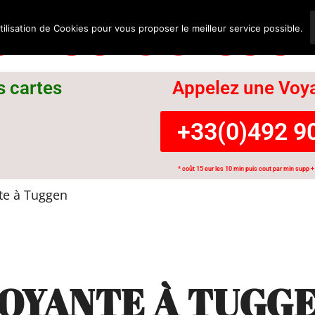
nce Suisse
tilisation de Cookies pour vous proposer le meilleur service possible.
s cartes
Appelez une Voya
+33(0)492 90
* coût 15 eur les 10 min puis cout par min supp + 
e à Tuggen
OYANTE À TUGG