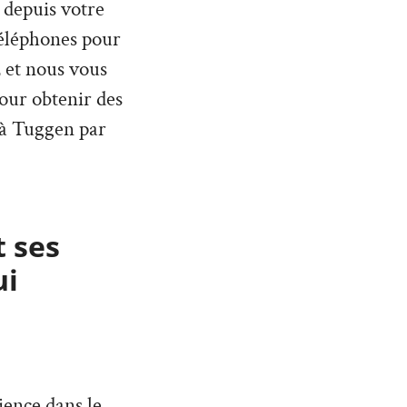
 depuis votre
téléphones pour
 et nous vous
our obtenir des
 à Tuggen par
t ses
ui
ience dans le