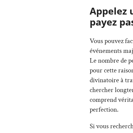
Appelez 
payez pa
Vous pouvez faci
événements maje
Le nombre de per
pour cette rais
divinatoire à tr
chercher longte
comprend véritab
perfection.
Si vous recherc