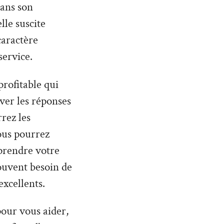
dans son
lle suscite
caractère
service.
profitable qui
uver les réponses
rez les
ous pourrez
prendre votre
souvent besoin de
excellents.
 pour vous aider,