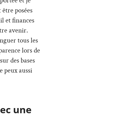
 portée et je
 être posées
l et finances
tre avenir.
inguer tous les
parence lors de
 sur des bases
Je peux aussi
vec une