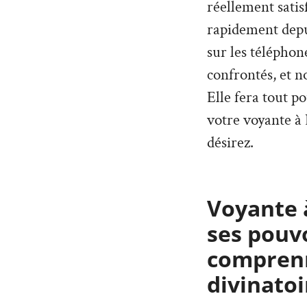
réellement satis
rapidement depu
sur les téléphon
confrontés, et 
Elle fera tout p
votre voyante à
désirez.
Voyante 
ses pouv
comprenn
divinatoi