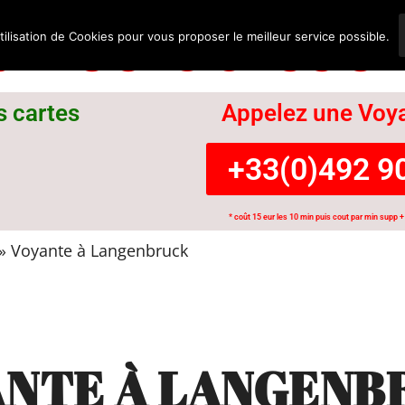
nce Suisse
tilisation de Cookies pour vous proposer le meilleur service possible.
s cartes
Appelez une Voya
+33(0)492 90
* coût 15 eur les 10 min puis cout par min supp + 
»
Voyante à Langenbruck
ANTE À LANGENB