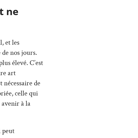
t ne
 et les
 de nos jours.
lus élevé. C’est
re art
st nécessaire de
iée, celle qui
 avenir à la
 peut