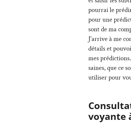
et saisir les sub
pourrai le prédi
pour une prédict
sont de ma compé
J’arrive à me co
détails et pouvo
mes prédictions. 
saines, que ce so
utiliser pour vou
Consultat
voyante 