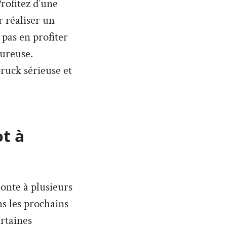
rofitez d’une
 réaliser un
 pas en profiter
eureuse.
ruck sérieuse et
ot à
monte à plusieurs
ans les prochains
rtaines