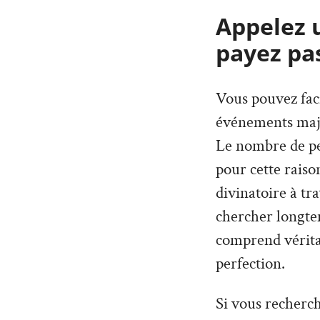
Appelez 
payez pa
Vous pouvez faci
événements maje
Le nombre de per
pour cette rais
divinatoire à tr
chercher longte
comprend véritab
perfection.
Si vous recherc