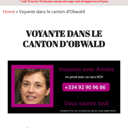
* coût 15 eur les 10 min puis cout par min supp + prix de l'appel vers la France
Home
»
Voyante dans le canton d’Obwald
VOYANTE DANS LE
CANTON D’OBWALD